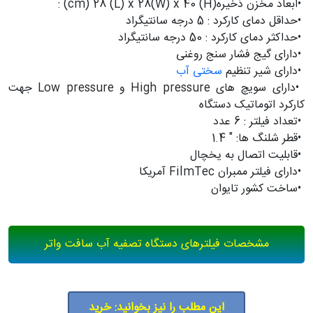
•
ابعاد مخزن ذخیره
: (cm) 28 (L) x 28(W) x 40 (H)
•
حداقل دمای کارکرد : 5 درجه سانتیگراد
•
حداكثر دمای کارکرد : 50 درجه سانتیگراد
•
دارای گیج فشار سنج روغنی
•
دارای شیر تنظیم
سختی آب
•
دارای سویچ های
High pressure
و
Low pressure
جهت
کارکرد اتوماتیک دستگاه
•
تعداد فیلتر : 6 عدد
•
قطر شلنگ ها: " 1.4
•
قابلیت اتصال به یخچال
•
دارای فیلتر ممبران
FilmTec
آمریکا
•
ساخت کشور تایوان
مشخصات فیلترهای دستگاه تصفیه آب سافت واتر
این مطلب را نیز بخوانید: خرید