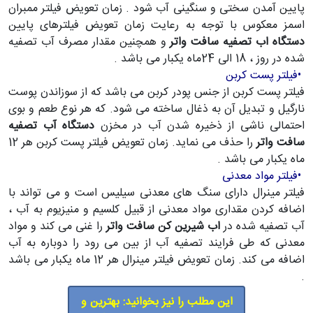
پایین آمدن سختی و سنگینی آب شود . زمان تعویض فیلتر ممبران
اسمز معکوس با توجه به رعایت زمان تعویض فیلترهای پایین
دستگاه اب تصفیه سافت واتر
و همچنین مقدار مصرف آب تصفیه
شده در روز ، 18 الی 24ماه یکبار می باشد .
•
فیلتر پست کربن
فیلتر پست کربن از جنس پودر کربن می باشد که از سوزاندن پوست
نارگیل و تبدیل آن به ذغال ساخته می شود. که هر نوع طعم و بوی
احتمالی ناشی از ذخیره شدن آب در مخزن
دستگاه آب تصفیه
سافت واتر
را حذف می نماید. زمان تعویض فیلتر پست کربن هر 12
ماه یکبار می باشد .
•
فیلتر مواد معدنی
فیلتر مینرال دارای سنگ های معدنی سیلیس است و می تواند با
اضافه کردن مقداری مواد معدنی از قبیل کلسیم و منیزیوم به آب ،
آب تصفیه شده در
اب شیرین کن سافت واتر
را غنی می کند و مواد
معدنی که طی فرایند تصفیه آب از بین می رود را دوباره به آب
اضافه می کند. زمان تعویض فیلتر مینرال هر 12 ماه یکبار می باشد
.
این مطلب را نیز بخوانید: بهترین و