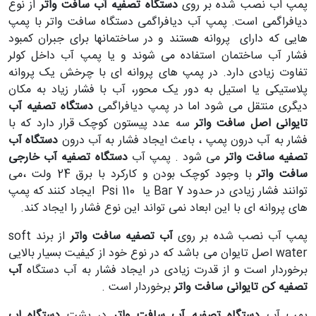
پمپ اب نصب شده بر روی
دستگاه تصفیه آب سافت واتر
از نوع
دیافراگمی است. پمپ آب دیافراگمی دستگاه سافت واتر با پمپ
هایی که دارای پروانه هستند و در ساختمانها برای جبران کمبود
فشار آب ساختمان استفاده می شوند و یا پمپ آب داخل کولر
تفاوت زیادی دارد. در پمپ های پروانه ای با چرخش یک پروانه
پلاستیکی یا استیل به دور یک محور، آب با فشار زیاد به مکان
دیگری منتقل می شود اما در پمپ دیافراگمی
دستگاه تصفیه آب
تایوانی اصل
سافت واتر
سه عدد پیستون کوچک قرار دارد که با
فشار به آب درون پمپ ، باعث ایجاد فشار به آب درون
دستگاه آب
تصفیه سافت واتر
می شود . پمپ آب
دستگاه تصفیه آب خارجی
سافت واتر
با وجود کوچک بودن و کارکرد با برق 24 ولت ،می
توانند فشار زیادی در حدود 7 Bar یا 110 Psi ایجاد کنند که پمپ
های پروانه ای با این ابعاد نمی تواند این نوع فشار را ایجاد کند.
پمپ آب نصب شده بر روی
آب تصفیه سافت واتر
از برند soft
water اصل تایوان می باشد که در نوع خود از کیفیت بسیار بالایی
برخوردار است و از قدرت زیادی در ایجاد فشار به آب دستگاه
آب
تصفیه کن تایوانی سافت واتر
برخوردار است .
پمپ آب
دستگاه تصفیه آب سافت واتر
در پشت
دستگاه اب