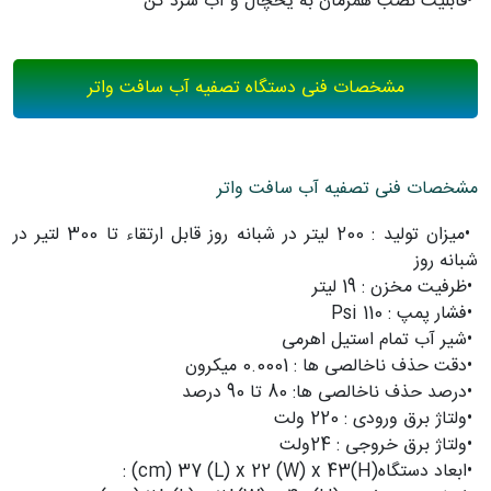
•
قابلیت نصب همزمان به یخچال و آب سرد کن
مشخصات فنی دستگاه تصفیه آب سافت واتر
مشخصات فنی تصفیه آب سافت واتر
•
میزان تولید : 200 لیتر در شبانه روز قابل ارتقاء تا 300 لتیر در
شبانه روز
•
ظرفیت مخزن : 19 لیتر
•
فشار پمپ : 110 Psi
•
شیر آب تمام استیل اهرمی
•
دقت حذف ناخالصی ها : 0.0001 میکرون
•
درصد حذف ناخالصی ها: 80 تا 90 درصد
•
ولتاژ برق ورودی : 220 ولت
•
ولتاژ برق خروجی : 24ولت
•
ابعاد دستگاه
: (cm) 37 (L) x 22 (W) x 43(H)