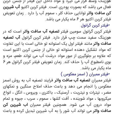
هوزینگ وسط قرار می گیرد و مواد داخل این فیلتر از جنس کربن
فعال می باشد که بصورت پودری است. فیلتر کربن اکتیو
آب شیرین
کن سافت واتر
توانایی حذف کلر ، سموم آب را دارد . زمان تعویض
فیلتر کربن اکتیو هر 6 ماه یکبار می باشد.
•
فیلتر کربن گرانول
فیلتر کربن گرانول سومین فیلتر
تصفیه آب سافت واتر
است که در
هوزینگ سفید سمت چپ قرار دارد. فیلتر کربن گرانول
آب تصفیه
سافت واتر
مانند فیلتر اول یک استوانه تو خالی است با این تفاوت
که مواد تشکیل دهنده استوانه تو خالی از جنس کربن اکتیو است
که علاوه بر جلوگیری از عبور مواد درشت آب می تواند طعم، مزه و
بوی نامطبوع آب را حذف کند. زمان تعویض فیلتر کربن گرانول هر 6
ماه یکبار می باشد.
•
فیلتر ممبران ( اسمز معکوس )
فیلتر ممبران
تصفیه آب سافت واتر
فرایند تصفیه آب به روش اسمز
معکوس را انجام می دهد و باعث حذف املاح سنگین و نمکهای
مضر ، نیترات و نیتریت ، آرسنیک ، باکتری ، ویروس ، انگل ، انواع
میکروبها ، مواد شوینده ، آفت کشها ، سموم ، سرب ، جیوه و تمام
مواد درون آب می شود. همچنین فیلتر ممبران
اب شیرین کن
سافت واتر
می تواند آب شور را به آب شیرین تبدیل کرده و باعث