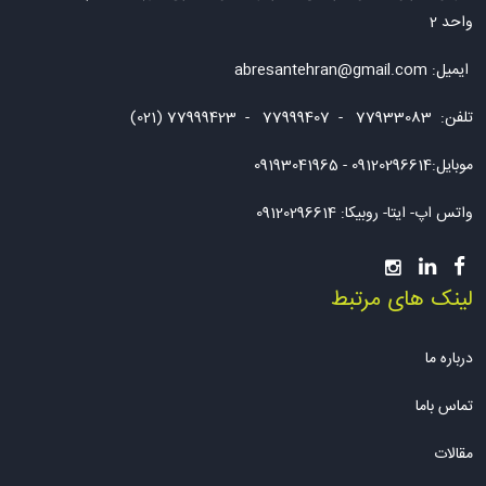
واحد 2
ایمیل:
abresantehran@gmail.com
تلفن: 77933083 - 77999407 - 77999423 (021)
موبایل:09120296614 - 09193041965
واتس اپ- ایتا- روبیکا: 09120296614
لینک های مرتبط
درباره ما
تماس باما
مقالات