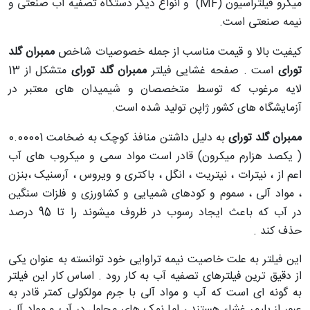
میکرو فیلتراسیون
(MF)
و انواع دیگر دستگاه تصفیه آب صنعتی و
نیمه صنعتی است
.
کیفیت بالا و قیمت مناسب از جمله خصوصیات شاخص
ممبران گلد
تورای
است . صفحه غشایی فیلتر
ممبران گلد تورای
متشکل از 13
لایه مرغوب که توسط متخصصان و شیمیدان های معتبر در
آزمایشگاه های کشور ژاپن تولید شده است
.
ممبران گلد تورای
به دلیل داشتن منافذ کوچک به ضخامت 0.00001
( یکصد هزارم میکرون) قادر است مواد سمی و میکروب های آب
اعم از ، نیترات ، نیتریت ، انگل ، باکتری و ویروس ، آرسنیک ،بنزن
، مواد آلی ، سموم و کودهای شمیایی و کشاورزی و فلزات سنگین
در آب که باعث ایجاد رسوب در ظروف میشوند را تا 95 درصد
حذف کند .
این فیلتر به علت خاصیت نیمه تراوایی خود توانسته به عنوان یکی
از دقیق ترین فیلتر­های تصفیه آب به کار رود . اساس کار این فیلتر
به گونه ای است که آب و مواد آلی با جرم مولکولی کمتر قادر به
عبور از پلیمر غشاء هستند ، اما نمک های محلول در آب و مواد آلی