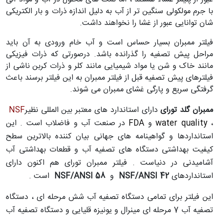
با جرم مولکولی سنگین تر از آب به دلیل اندازه ذرات و
بار الکتریکی
شان توانایی عبور از غشا را نخواهند داشت
.
فیلتر ممبران بسیار حساس است و آب خام ورودی به آن باید
مراحل پیش تصفیه را گذرانده باشد. درصورتی که ذرات فیزیکی
مانند خاک و شن یا مواد شیمیایی مانند کلر و ذرات کربن ناشی از
فیلترهای پیش تصفیه قبل از فیلتر ممبران به این فیلتر برسند باعث
گرفتگی سریع و پارگی غشای ممبران می شوند
.
ممبران گلد تورای
دارای استاندارد های معتبر بین المللی نظیر
NSF
،
water quality
و
FDA
در صنعت آب و فاضلاب است . این
استانداردها و گواهینامه های جهانی بیان کننده بالاترین سطح
کیفیت بهداشتی دستگاه های تصفیه آب و قطعات بهداشتی آب
آشامیدنی در دنیاست . فیلتر ممبران تورای هم اکنون دارای
استانداردهای
NSF/ANSI 42
و
NSF/ANSI 58
است .
این فیلتر برای تمامی دستگاه تصفیه آب شش مرحله ای ، دستگاه
تصفیه آب 7 مرحله ای مینرال و یونیزه قلیایی و دستگاه تصفیه آب