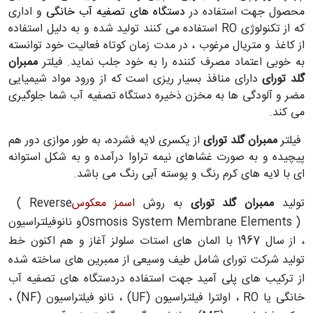
محصول جهت استفاده در
دستگاه های تصفیه آب خانگی
و اداری
که از تکنولوژی
RO
استفاده می کنند تولید شده و به دلیل استفاده
از کاغذ و متریال مرغوب ، در مدت زمان کوتاه فعالیت خود توانسته
به خوبی اعتماد مصرف کننده را به خود جلب نماید
.
فیلتر
ممبران
گلد تورای
دارای منافذ بسیار ریزی است که از ورود مواد شیمیایی
مضر و آلودگی ها به مخزن ذخیره دستگاه تصفیه آب شما جلوگیری
می کند
.
فیلتر
ممبران گلد تورای
از یکسری لایه فشرده، به طور موازی دور هم
پیچیده و به صورت غشاهای نیمه تراوا درآمده و به شکل استوانه
ای با لایه های کرم رنگ و پوسته آبی رنگ می باشد
.
تولید
ممبران گلد تورای
به روش
اسمز معکوس
( Reverse
Osmosis System Membrane Elements )
و نانوفیلتراسیون
،
از سال 1967 با المان های استات سلولز آغاز و هم اکنون خط
تولید شرکت تورای شامل طیف وسیعی از ممبرین های ساخته شده
از ترکیب های پلی آمید جهت استفاده دردستگاه های تصفیه آب
خانگی یا
RO
، اولترا فیلتراسیون
(UF)
، نانو فیلتراسیون
(NF)
،