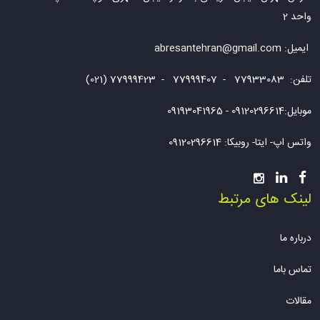
واحد 2
ایمیل:
abresantehran@gmail.com
تلفن: 77933083 - 77999407 - 77999423 (021)
موبایل:09120296614 - 09193041965
واتس اپ- ایتا- روبیکا: 09120296614
لینک های مرتبط
درباره ما
تماس باما
مقالات