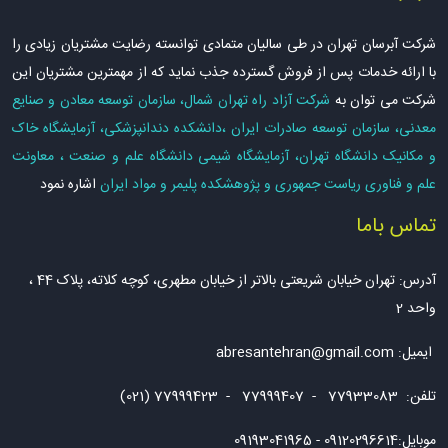
شرکت آبرسان تهران در طی سالیان متمادی توانسته رضایت مشتریان زیادی را
با ارائه خدمات پس از فروش گسترده جذب نماید که از مهمترین مشتریان این
شرکت می توان به
شرکت آزاد راه تهران شمال، سازمان توسعه معادن و صنایع
معدنی، سازمان توسعه صادرات ایران ،دانشکده دندانپزشکی، آزمایشگاه خاک
و مکانیک دانشگاه تهران، آزمایشگاه شیمی دانشگاه علم و صنعت ، معاونت
علم و فناوری ریاست جمهوری و پژوهشکده پلیمر و مواد ایران
اشاره نمود
تماس باما
آدرس: تهران خیابان شریعتی بالاتر از خیابان مطهری، کوچه کلاته، پلاک 44 ،
واحد 2
ایمیل:
abresantehran@gmail.com
تلفن: 77933083 - 77999407 - 77999423 (021)
موبایل:09120296614 - 09193041965