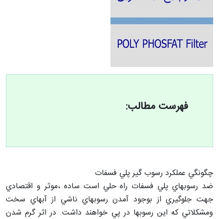
فهرست مطالب:
چگونگي عملكرد رسوب گیر پلي فسفات
ضد رسوبهاي پلي فسفات راه حلي است ساده ،موثر و اقتصادي
جهت جلوگيري از بوجود آمدن رسوبهاي ناشي از آبهاي سخت
ومشكلاتي كه اين رسوبها در پي خواهند داشت. در اثر گرم شدن