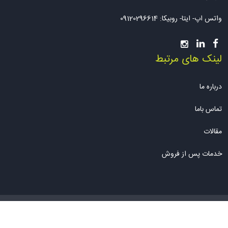
واتس اپ- ایتا- روبیکا: 09120296614
لینک های مرتبط
درباره ما
تماس باما
مقالات
خدمات پس از فروش
کلیه حقوق مادی و معنوی سایت محفوظ می باشد. 2026© | طراحی سایت
دارکوب