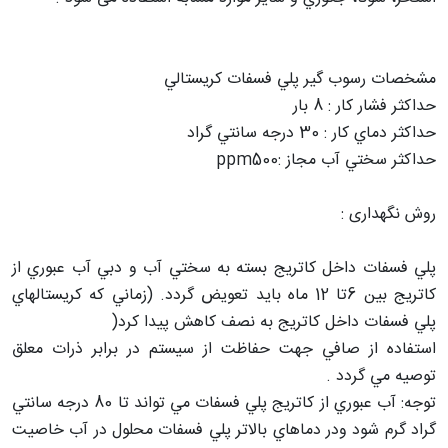
مشخصات رسوب گیر پلي فسفات كريستالي
حداكثر فشار كار : 8 بار
حداكثر دماي كار : 30 درجه سانتي گراد
حداكثر سختي آب مجاز :500
ppm
روش نگهداری :
پلي فسفات داخل كاتريج بسته به سختي آب و دبي آب عبوري از
كاتريج بين 6تا 12 ماه بايد تعويض گردد. (زماني كه كريستالهاي
پلي فسفات داخل كاتريج به نصف كاهش پيدا كرد
(
استفاده از صافي جهت حفاظت از سيستم در برابر ذرات معلق
توصيه مي گردد
.
توجه
:
آب عبوري از كاتريج پلي فسفات مي تواند تا 80 درجه سانتي
گراد گرم شود ودر دماهاي بالاتر پلي فسفات محلول در آب خاصيت