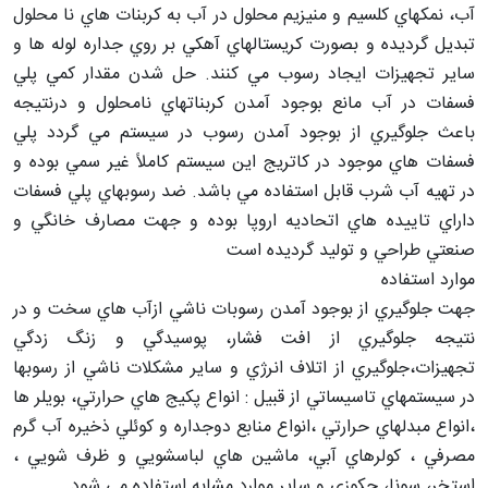
آب، نمكهاي كلسيم و منيزيم محلول در آب به كربنات هاي نا محلول
تبديل گرديده و بصورت كريستالهاي آهكي بر روي جداره لوله ها و
ساير تجهيزات ايجاد رسوب مي كنند
.
حل شدن مقدار كمي پلي
فسفات در آب مانع بوجود آمدن كربناتهاي نامحلول و درنتيجه
باعث جلوگيري از بوجود آمدن رسوب در سيستم مي گردد پلي
فسفات هاي موجود در كاتريج اين سيستم كاملاً غير سمي بوده و
در تهيه آب شرب قابل استفاده مي باشد. ضد رسوبهاي پلي فسفات
داراي تاييده هاي اتحاديه اروپا بوده و جهت مصارف خانگي و
صنعتي طراحي و توليد گرديده است
موارد استفاده
جهت جلوگيري از بوجود آمدن رسوبات ناشي ازآب هاي سخت و در
نتيجه جلوگيري از افت فشار، پوسيدگي و زنگ زدگي
تجهيزات،جلوگيري از اتلاف انرژي و ساير مشكلات ناشي از رسوبها
در سيستمهاي تاسيساتي از قبيل : انواع پكيج هاي حرارتي، بويلر ها
،انواع مبدلهاي حرارتي ،انواع منابع دوجداره و كوئلي ذخيره آب گرم
مصرفي ، كولرهاي آبي، ماشين هاي لباسشويي و ظرف شويي ،
استخر، سونا، جكوزي و ساير موارد مشابه استفاده می شود .