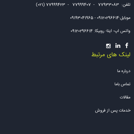
تلفن: 77933083 - 77999407 - 77999423 (021)
موبایل:09120296614 - 09193041965
واتس اپ- ایتا- روبیکا: 09120296614
لینک های مرتبط
درباره ما
تماس باما
مقالات
خدمات پس از فروش