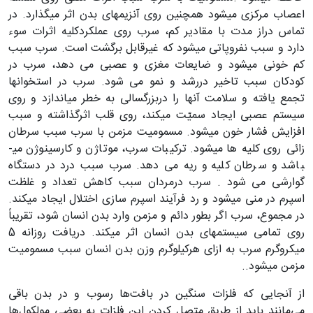
اعصاب مرکزی می­شود همچنین روی
آنزیمهای بدن اثر می­گذارد. در
تماس دراز مدت با مقادیر کم، سرب روی عملکرد
کلیه اثرات سوء
دارد و سبب نفروپاتی می­شود که غیرقابل برگشت است. سرب سبب
کم خونی می­شود و ضایعات مغزی و عصبی می­ دهد، سرب در
کودکان سبب تاخیر در
رشد و نمو می ­شود. سرب در استخوانها
تجمع یافته و سلامت آنها را دربزرگسالی
به خطر می­اندازد و روی
سیستم عصبی ایجاد سمیّت می­کند، روی قلب اثر
گذاشته و سبب
افزایش فشار خون می­شود. مسمومیت مزمن با سرب سبب سرطان
زائی
روی کلیه­ ها می­شود. ترکیبات سرب، موتاژن و کارسینوژن می­
باشد و سرطان کلیه
و ریه می­ دهد. سرب سبب درد در دستگاه
گوارشی می­ شود .
سرب درمردان سبب کاهش تعداد و غلظت
اسپرم
در منی می­شود و رد فرآیند اسپرم سازی اختلال ایجاد می­کند.
در مجموع، سرب
اگر بطور دائم و مزمن وارد بدن انسان شود، تقریباً
روی تمامی سیستمهای بدن
انسان اثر می­کند. دریافت روزانه 5
میکروگرم سرب به ازای هرکیلوگرم وزن بدن
انسان سبب مسمومیت
مزمن می­شود.
.
از آنجایی که فلزات سنگین در بافت‌ها رسوب و در بدن باقی
می‌مانند باید از طریق متصل کردن این فلزات به بعضی مولکول‌ها