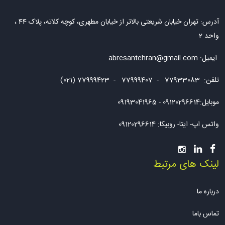
آدرس: تهران خیابان شریعتی بالاتر از خیابان مطهری، کوچه کلاته، پلاک 44 ،
واحد 2
ایمیل:
abresantehran@gmail.com
تلفن: 77933083 - 77999407 - 77999423 (021)
موبایل:09120296614 - 09193041965
واتس اپ- ایتا- روبیکا: 09120296614
لینک های مرتبط
درباره ما
تماس باما