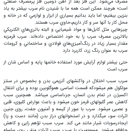
مصرف
مي‌شود. اين فلز بعد از آهن دومين فلز پرمصرف صنعتي
است؛ هرچند ممكن است
همه ما با شنيدن نام سرب بيشتر به ياد
بنزين بيفتيم؛ اما بايد بدانيم
بسياري از ابزار و لوازمي كه در خانه و
محل كار با آنها سر و كار داريم،
حاوي سرب هستند
.
چيزهايي مثل كابل‌ها و مواد شيميايي و البته
باتري‌هاي الكتريكي
بالاترين مصرف سرب را به خود اختصاص داده‌اند. سرب قرمز
به
مقدار بسيار زياد در رنگ‌آميزي‌هاي فولادي و ساختماني و كرومات
سرب به
عنوان رنگ زرد، كاربرد دارد
حتی بیشتر لوازم آرایش مورد استفاده خانمها پایه و اساس شان از
سرب است
سرب سبب اختلال در واکنشهای آنزیمی بدن و بخصوص در سنتز
مولکول هم می­شود
که قسمت اساسی هموگلوبین بوده و برای انتقال
اکسیژن در تمام بدن انسان، جزء
اساسی می­باشد. همچنین سبب
کاهش عمر گلبولهای قرمز خون می­شود و باعث
عوارض کلیوی، قلبی
و عصبی می­شود. سرب با عبور از کیسه و آمنیون جفت، روی
جنین
اثرات سوء می­گذارد و در استخوانهای دراز بدن (مانند دست و پا)
ایجاد
رسوبات شیار مانند می­ کند. سرب سبب توّهم زایی و کاهش
حافظه می­شود
.
مسمومیت با سرب سبب اثرات منفی روی سلسله