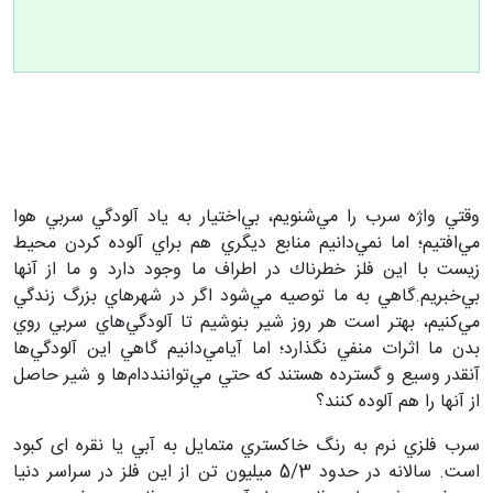
وقتي واژه سرب را مي‌شنويم، بي‌اختيار به ياد آلودگي
سربي هوا
مي‌افتيم؛ اما نمي‌دانيم منابع ديگري هم براي آلوده كردن محيط
زيست با اين فلز خطرناك در اطراف ما وجود دارد و ما از آنها
بي‌خبريم.گاهي
به ما توصيه مي‌شود اگر در شهرهاي بزرگ زندگي
مي‌كنيم، بهتر است هر روز
شير بنوشيم تا آلودگي‌هاي سربي روي
بدن ما اثرات منفي نگذارد؛ اما آيا
مي‌دانيم گاهي اين آلودگي‌ها
آنقدر وسيع و گسترده هستند كه حتي مي‌توانند
دام‌ها و شير حاصل
از آنها را هم آلوده كنند؟
سرب فلزي نرم به رنگ خاكستري متمايل به آبي يا نقره ای
كبود
است. سالانه در حدود 5/3 ميليون تن از اين فلز در سراسر دنيا